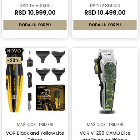
RSD 15.500,00
RSD 12.350,00
RSD 10.999,00
RSD 10.499,00
DODAJ U KORPU
DODAJ U KORPU
NOVO
-23%
MAŠINICE I TRIMERI
MAŠINICE I TRIMERI
VGR Black and Yellow Lite
VGR V-299 CAMO Elite
Trimer
mašinica za šišanje