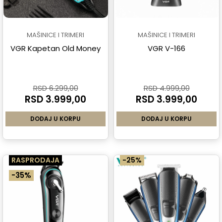
MAŠINICE I TRIMERI
MAŠINICE I TRIMERI
VGR Kapetan Old Money
VGR V-166
RSD 6.299,00
RSD 4.999,00
RSD 3.999,00
RSD 3.999,00
DODAJ U KORPU
DODAJ U KORPU
RASPRODAJA
-25%
-35%