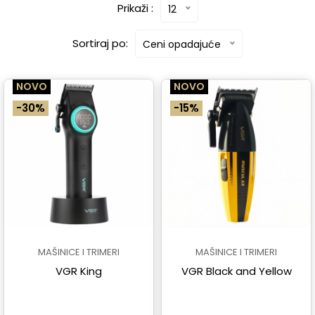
Prikaži :
12
Sortiraj po:
Ceni opadajuće
NOVO
NOVO
-30%
-15%
MAŠINICE I TRIMERI
MAŠINICE I TRIMERI
VGR King
VGR Black and Yellow