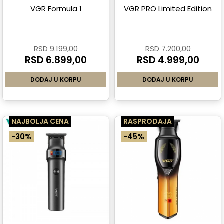
VGR Formula 1
VGR PRO Limited Edition
RSD 9.199,00
RSD 7.200,00
RSD 6.899,00
RSD 4.999,00
DODAJ U KORPU
DODAJ U KORPU
NAJBOLJA CENA
RASPRODAJA
-30%
-45%