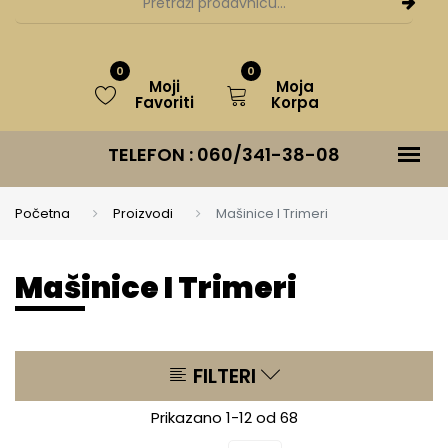
0
0
Moji
Moja
Favoriti
Korpa
TELEFON :
060/341-38-08
Početna
Proizvodi
Mašinice I Trimeri
Mašinice I Trimeri
FILTERI
Prikazano 1-12 od 68