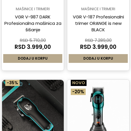
MAŠINICE I TRIMERI
MAŠINICE I TRIMERI
VGR V-987 DARK
VGR V-187 Profesionalni
Profesionalna mašinica za
trimer ORANGE is new
šišanje
BLACK
RSD 5.710,00
RSD 7.289,00
RSD 3.999,00
RSD 3.999,00
DODAJ U KORPU
DODAJ U KORPU
-35%
NOVO
-20%