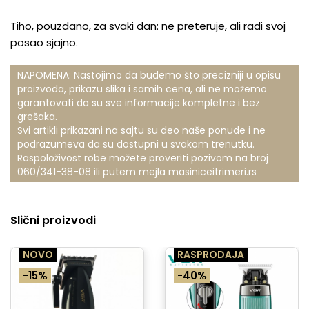
Tiho, pouzdano, za svaki dan: ne preteruje, ali radi svoj
posao sjajno.
NAPOMENA: Nastojimo da budemo što precizniji u opisu
proizvoda, prikazu slika i samih cena, ali ne možemo
garantovati da su sve informacije kompletne i bez
grešaka.
Svi artikli prikazani na sajtu su deo naše ponude i ne
podrazumeva da su dostupni u svakom trenutku.
Raspoloživost robe možete proveriti pozivom na broj
060/341-38-08
ili putem mejla
masiniceitrimeri.rs
Slični proizvodi
NOVO
RASPRODAJA
-15%
-40%