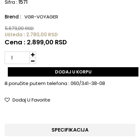
Šifra :
1571
Brend :
VGR-VOYAGER
5.679,00 RSD
Ušteda : 2.780,00 RSD
Cena : 2.899,00 RSD
DODAJ U KORPU
ili poručite putem telefona :
060/341-38-08
Dodaj U Favorite
SPECIFIKACIJA