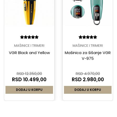
MAŠINICE I TRIMERI
MAŠINICE I TRIMERI
VGR Black and Yellow
Mašinica za šišanje VGR
V-975
RSD 12.350,00
RSD 4.970,00
RSD 10.499,00
RSD 2.980,00
DODAJ U KORPU
DODAJ U KORPU