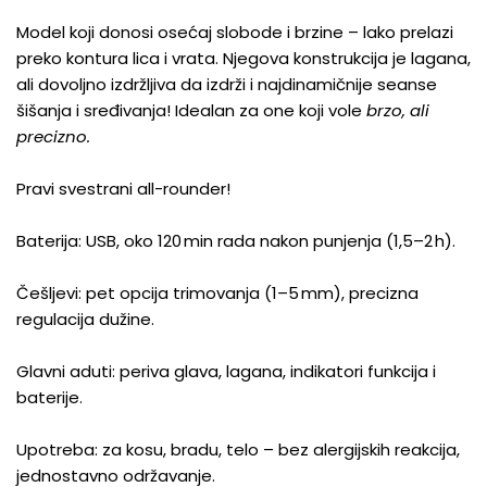
Model koji donosi osećaj slobode i brzine – lako prelazi
preko kontura lica i vrata. Njegova konstrukcija je lagana,
ali dovoljno izdržljiva da izdrži i najdinamičnije seanse
šišanja i sređivanja! Idealan za one koji vole
brzo, ali
precizno.
Pravi svestrani all-rounder!
Baterija: USB, oko 120
min rada nakon punjenja (1,5–2
h).
Češljevi: pet opcija trimovanja (1–5
mm), precizna
regulacija dužine.
Glavni aduti: periva glava, lagana, indikatori funkcija i
baterije.
Upotreba: za kosu, bradu, telo – bez alergijskih reakcija,
jednostavno održavanje.