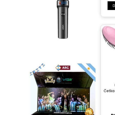
D
Četka 