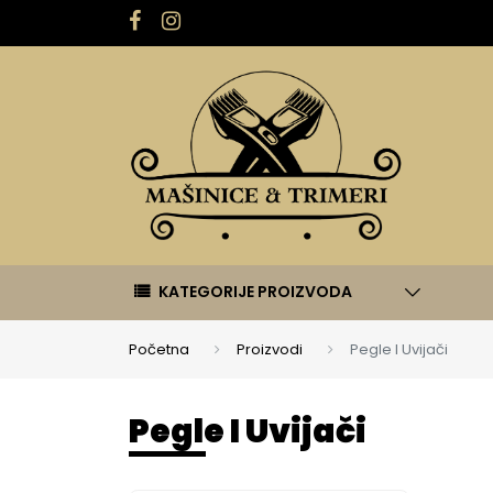
KATEGORIJE PROIZVODA
Početna
Proizvodi
Pegle I Uvijači
Pegle I Uvijači