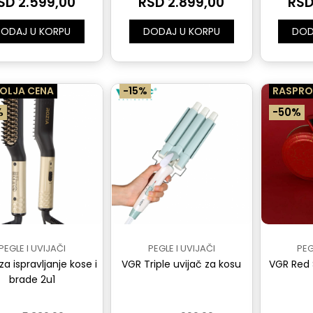
SD 2.599,00
RSD 2.899,00
RSD
ODAJ U KORPU
DODAJ U KORPU
DOD
OLJA CENA
-15%
RASPRO
%
-50%
PEGLE I UVIJAČI
PEGLE I UVIJAČI
PEG
a ispravljanje kose i
VGR Triple uvijač za kosu
VGR Red 
brade 2u1