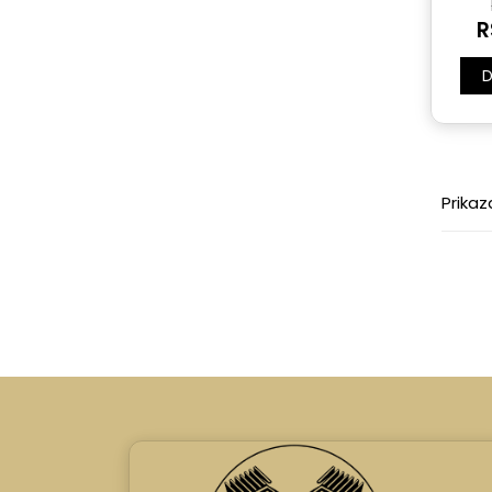
R
D
Prikaz