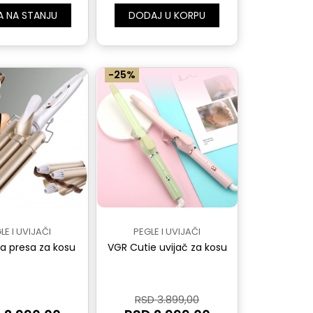
A NA STANJU
DODAJ U KORPU
-25%
LE I UVIJAČI
PEGLE I UVIJAČI
ka presa za kosu
VGR Cutie uvijač za kosu
RSD 3.899,00