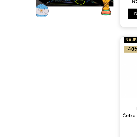
R
D
NAJB
-40
Četka z