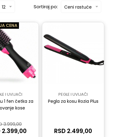
Sortiraj po:
12
Ceni rastuće
JA CENA
LE I UVIJAČI
PEGLE I UVIJAČI
u 1 fen četka za
Pegla za kosu Rozia Plus
kovanje kose
D 3.999,00
 2.399,00
RSD 2.499,00