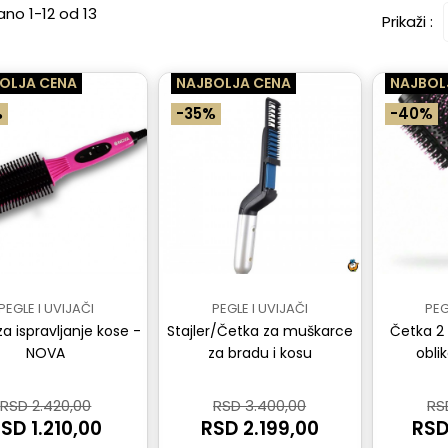
ano 1-12 od 13
Prikaži :
OLJA CENA
NAJBOLJA CENA
NAJBOL
%
-35%
-40%
PEGLE I UVIJAČI
PEGLE I UVIJAČI
PEG
a ispravljanje kose -
Stajler/Četka za muškarce
Četka 2 
NOVA
za bradu i kosu
obli
RSD 2.420,00
RSD 3.400,00
RS
SD 1.210,00
RSD 2.199,00
RSD