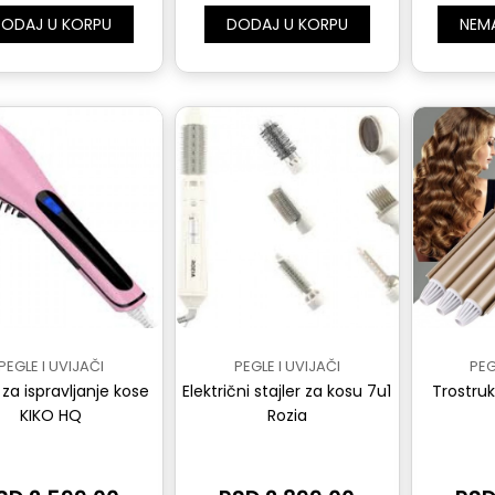
ODAJ U KORPU
DODAJ U KORPU
NEM
PEGLE I UVIJAČI
PEGLE I UVIJAČI
PEG
za ispravljanje kose
Električni stajler za kosu 7u1
Trostru
KIKO HQ
Rozia