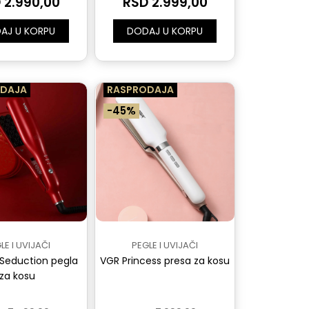
 2.990,00
RSD 2.999,00
AJ U KORPU
DODAJ U KORPU
DAJA
RASPRODAJA
-45%
LE I UVIJAČI
PEGLE I UVIJAČI
Seduction pegla
VGR Princess presa za kosu
za kosu