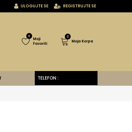
ULOGUJTE SE
REGISTRUJTE SE
0
0
Moji
Moja Korpa
Favoriti
TELEFON :
060/341-38-08
T