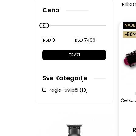
Prikaz
Cena
NAJB
-50
TRAŽI
Sve Kategorije
Pegle i uvijači (13)
Četka z
R