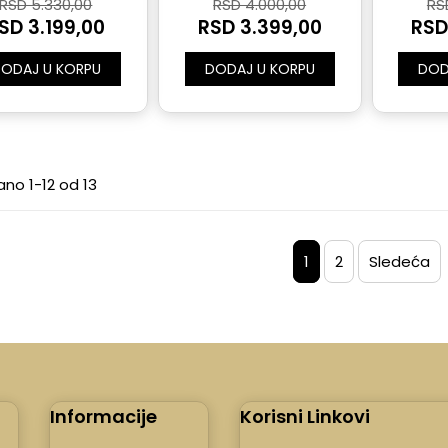
RSD 5.330,00
RSD 4.000,00
RS
SD 3.199,00
RSD 3.399,00
RSD
ODAJ U KORPU
DODAJ U KORPU
DOD
ano 1-12 od 13
1
2
Sledeća
Informacije
Korisni Linkovi