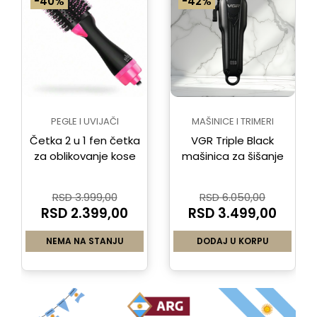
-40%
-42%
PEGLE I UVIJAČI
MAŠINICE I TRIMERI
Četka 2 u 1 fen četka
VGR Triple Black
za oblikovanje kose
mašinica za šišanje
RSD 3.999,00
RSD 6.050,00
RSD 2.399,00
RSD 3.499,00
NEMA NA STANJU
DODAJ U KORPU