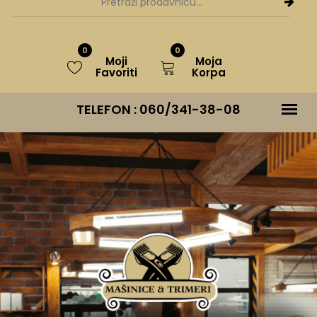
0
0
Moji
Moja
Favoriti
Korpa
TELEFON :
060/341-38-08