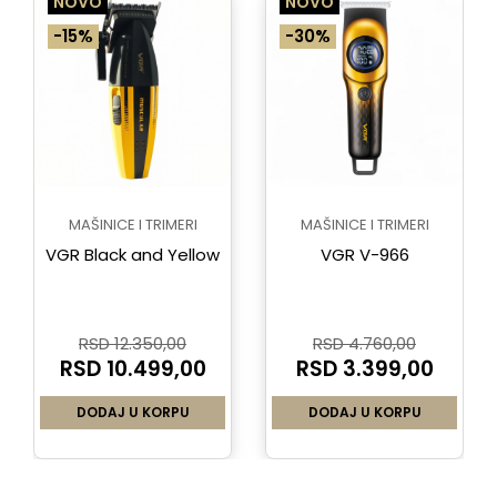
NOVO
NOVO
-15%
-30%
MAŠINICE I TRIMERI
MAŠINICE I TRIMERI
VGR Black and Yellow
VGR V-966
RSD 12.350,00
RSD 4.760,00
RSD 10.499,00
RSD 3.399,00
DODAJ U KORPU
DODAJ U KORPU