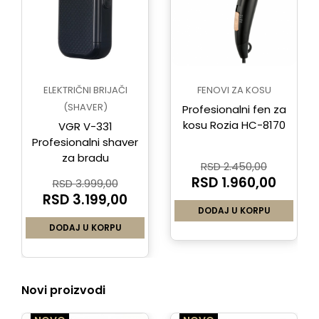
ELEKTRIČNI BRIJAČI
FENOVI ZA KOSU
(SHAVER)
Profesionalni fen za
kosu Rozia HC-8170
VGR V-331
Profesionalni shaver
za bradu
RSD 2.450,00
RSD 1.960,00
RSD 3.999,00
RSD 3.199,00
DODAJ U KORPU
DODAJ U KORPU
Novi proizvodi