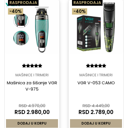
RASPRODAJA
RASPRODAJA
-40%
-40%
MAŠINICE I TRIMERI
MAŠINICE I TRIMERI
Mašinica za šišanje VGR
VGR V-053 CAMO
V-975
RSD 4.970,00
RSD 4.449,00
RSD 2.980,00
RSD 2.789,00
DODAJ U KORPU
DODAJ U KORPU