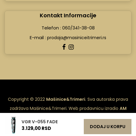
Kontakt Informacije
Telefon :
060/341-38-08
E-mail :
prodaja@masiniceitrimeri.rs
Copyright © 2022
Mašinice&Trimeri
. Sva autorska prava
zadržava Mašinice&Trimeri. Web prodavnicu izradio
AM
Design - izrada sajtova
.
VGR V-055 FADE
DODAJ U KORPU
3.129,00 RSD