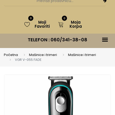
0
0
Moji
Moja
Favoriti
Korpa
TELEFON :
060/341-38-08
Početna
Mašinice i trimeri
Mašinice i trimeri
VGR V-055 FADE