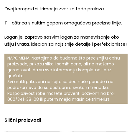
Ovaj kompaktni trimer je zver za fade prelaze.
T - oštrica s nultim gapom omogućava precizne linije
.
Lagan je, zapravo sasvim lagan za manevrisanje oko
ušiju i vrata, idealan za najsitnije detalje i perfekcioniste!
NAPOMENA: Nastojimo da budemo što precizniji u opisu
proizvoda, prikazu slika i samih cena, ali ne možemo
garantovati da su sve informacije kompletne i bez
grešaka.
Svi artikli prikazani na sajtu su deo naše ponude i ne
podrazumeva da su dostupni u svakom trenutku.
Raspoloživost robe možete proveriti pozivom na broj
060/341-38-08
ili putem mejla
masiniceitrimeri.rs
Slični proizvodi