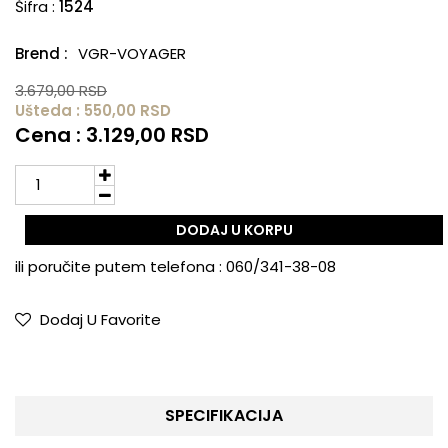
Šifra :
1524
Brend :
VGR-VOYAGER
3.679,00 RSD
Ušteda : 550,00 RSD
Cena : 3.129,00 RSD
DODAJ U KORPU
ili poručite putem telefona :
060/341-38-08
Dodaj U Favorite
SPECIFIKACIJA