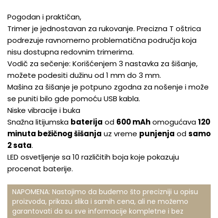
Pogodan i praktičan,
Trimer je jednostavan za rukovanje. Precizna T oštrica
podrezuje ravnomerno problematična područja koja
nisu dostupna redovnim trimerima.
Vodič za sečenje: Korišćenjem 3 nastavka za šišanje,
možete podesiti dužinu od 1 mm do 3 mm.
Mašina za šišanje je potpuno zgodna za nošenje i može
se puniti bilo gde pomoću USB kabla.
Niske vibracije i buka
Snažna litijumska
baterija
od
600 mAh
omogućava
120
minuta bežičnog šišanja
uz vreme
punjenja
od
samo
2 sata
.
LED osvetljenje sa 10 različitih boja koje pokazuju
procenat baterije.
NAPOMENA: Nastojimo da budemo što precizniji u opisu
proizvoda, prikazu slika i samih cena, ali ne možemo
garantovati da su sve informacije kompletne i bez