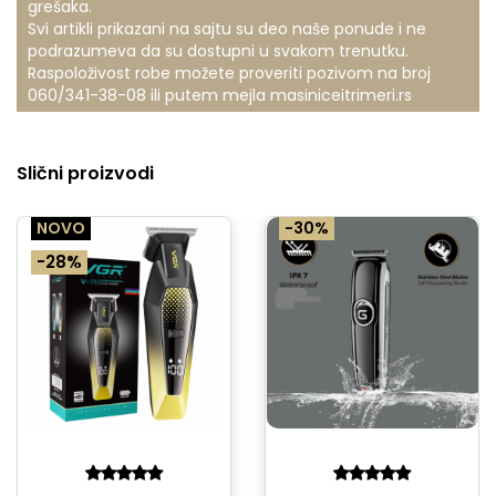
grešaka.
Svi artikli prikazani na sajtu su deo naše ponude i ne
podrazumeva da su dostupni u svakom trenutku.
Raspoloživost robe možete proveriti pozivom na broj
060/341-38-08
ili putem mejla
masiniceitrimeri.rs
Slični proizvodi
NOVO
-30%
-28%