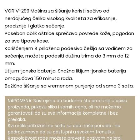
VGR V-299 Mašina za šišanje koristi sečivo od
nerđajućeg čelika visokog kvaliteta za efikasnije,
preciznije i glatko sečenje.
Poseban oblik oštrice sprečava povrede kože, pogodan
za sve tipove kose.
Korišćenjem 4 priložena podesiva češlja sa vodičem za
sečenje, možete podesiti dužinu trima do 3 mm do 12
mm.
Litijum-jonska baterija: Snažna litijum-jonska baterija
omogućava 150 minuta rada.
Bežično šišanje sa vremenom punjenja od samo 3 sata.
NAPOMENA: Nastojimo da budemo što precizniji u opisu
proizvoda, prikazu slika i samih cena, ali ne možemo
garantovati da su sve informacije kompletne i bez
grešaka.
Svi artikli prikazani na sajtu su deo naše ponude i ne
podrazumeva da su dostupni u svakom trenutku.
Raspoloživost robe možete proveriti pozivom na broj