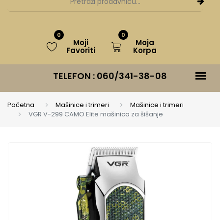
0
0
Moji
Moja
Favoriti
Korpa
TELEFON :
060/341-38-08
Početna
Mašinice i trimeri
Mašinice i trimeri
VGR V-299 CAMO Elite mašinica za šišanje