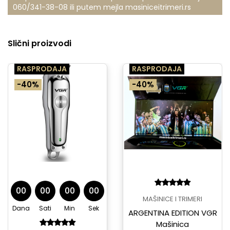
060/341-38-08
ili putem mejla
masiniceitrimeri.rs
Slični proizvodi
RASPRODAJA
RASPRODAJA
-40%
-40%
00
00
00
00
MAŠINICE I TRIMERI
Dana
Sati
Min
Sek
ARGENTINA EDITION VGR
Mašinica