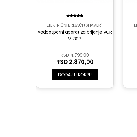
(SHAVER)
ELEKTRIČNI BRIJAČI (SHAVER)
E
i SHAVER za
Vodootporni aparat za brijanje VGR
V-397
0
RSD 4.799,00
,00
RSD 2.870,00
PU
DODAJ U KORPU