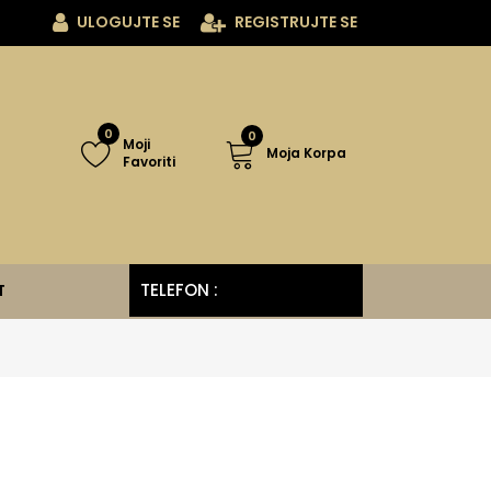
ULOGUJTE SE
REGISTRUJTE SE
0
0
Moji
Moja Korpa
Favoriti
TELEFON :
060/341-38-08
T