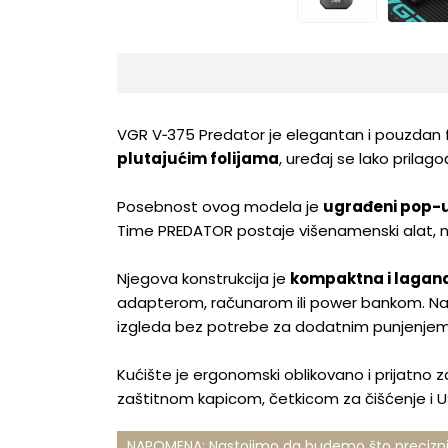
VGR V‑375 Predator je elegantan i pouzdan foli
plutajućim folijama
, uređaj se lako prilago
Posebnost ovog modela je
ugrađeni pop-u
Time PREDATOR postaje višenamenski alat, n
Njegova konstrukcija je
kompaktna i lagan
adapterom, računarom ili power bankom. Na
izgleda bez potrebe za dodatnim punjenjem
Kućište je ergonomski oblikovano i prijatno za
zaštitnom kapicom, četkicom za čišćenje i U
NAPOMENA: Nastojimo da budemo što precizniji 