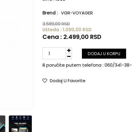
Brend :
VGR-VOYAGER
3.589,00 RSD
Ušteda : 1.090,00 RSD
Cena : 2.499,00 RSD
DODAJ U KORPU
ili poručite putem telefona :
060/341-38
Dodaj U Favorite