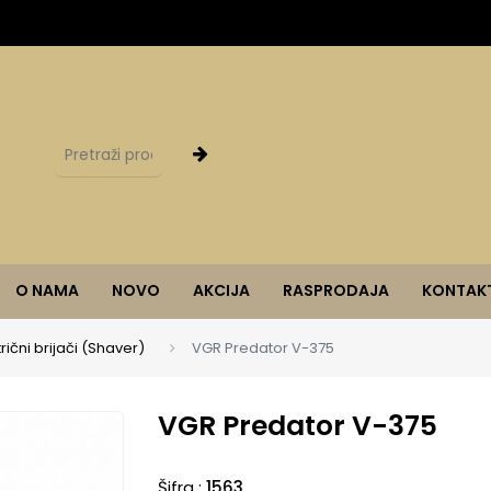
O NAMA
NOVO
AKCIJA
RASPRODAJA
KONTAK
trični brijači (Shaver)
VGR Predator V-375
VGR Predator V-375
Šifra :
1563