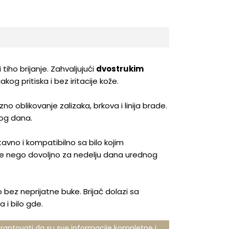
tiho brijanje. Zahvaljujući
dvostrukim
kog pritiska i bez iritacije kože.
no oblikovanje zalizaka, brkova i linija brade.
kog dana.
tavno i kompatibilno sa bilo kojim
više nego dovoljno za nedelju dana urednog
o bez neprijatne buke. Brijač dolazi sa
i bilo gde.
rantovati da su sve informacije kompletne i