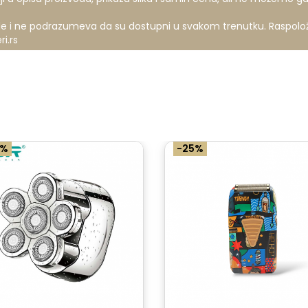
nude i ne podrazumeva da su dostupni u svakom trenutku. Raspolo
i.rs
0%
-25%