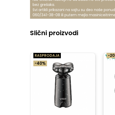
bez grešaka.
Svi artikli prikazani na sajtu su deo naše po
060/341-38-08
ili putem mejla
masiniceitrimer
Slični proizvodi
RASPRODAJA
-2
-40%