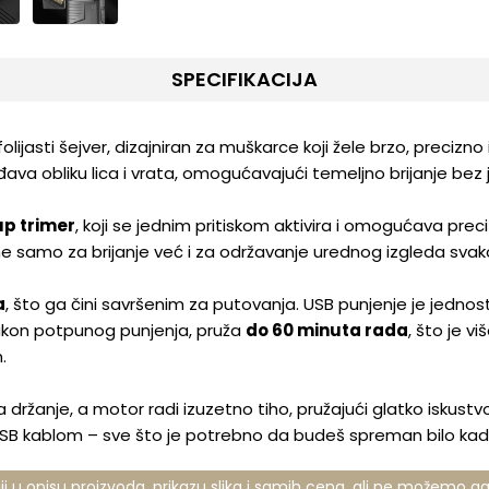
SPECIFIKACIJA
jasti šejver, dizajniran za muškarce koji žele brzo, precizno i 
đava obliku lica i vrata, omogućavajući temeljno brijanje bez ja
p trimer
, koji se jednim pritiskom aktivira i omogućava preciz
e samo za brijanje već i za održavanje urednog izgleda sva
a
, što ga čini savršenim za putovanja. USB punjenje je jednos
kon potpunog punjenja, pruža
do 60 minuta rada
, što je 
.
 držanje, a motor radi izuzetno tiho, pružajući glatko iskustv
SB kablom – sve što je potrebno da budeš spreman bilo kada 
u opisu proizvoda, prikazu slika i samih cena, ali ne možemo ga