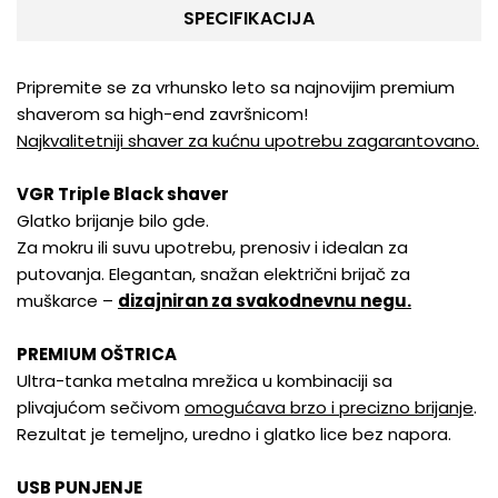
SPECIFIKACIJA
Pripremite se za vrhunsko leto sa najnovijim premium
shaverom sa high-end završnicom!
Najkvalitetniji shaver za kućnu upotrebu zagarantovano.
VGR Triple Black shaver
Glatko brijanje bilo gde.
Za mokru ili suvu upotrebu, prenosiv i idealan za
putovanja. Elegantan, snažan električni brijač za
muškarce –
dizajniran za svakodnevnu negu.
PREMIUM OŠTRICA
Ultra-tanka metalna mrežica u kombinaciji sa
plivajućom sečivom
omogućava brzo i precizno brijanje
.
Rezultat je temeljno, uredno i glatko lice bez napora.
USB PUNJENJE