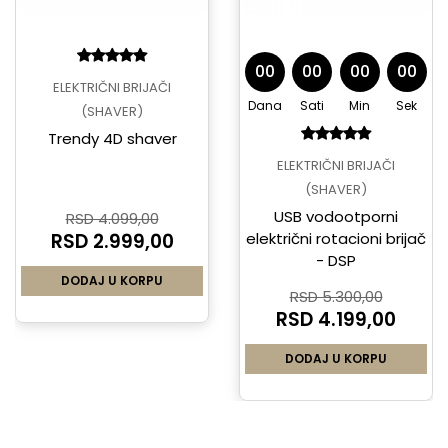
00
00
00
00
ELEKTRIČNI BRIJAČI
Dana
Sati
Min
Sek
(SHAVER)
Trendy 4D shaver
ELEKTRIČNI BRIJAČI
(SHAVER)
USB vodootporni
RSD 4.099,00
RSD 2.999,00
električni rotacioni brijač
- DSP
DODAJ U KORPU
RSD 5.300,00
RSD 4.199,00
DODAJ U KORPU