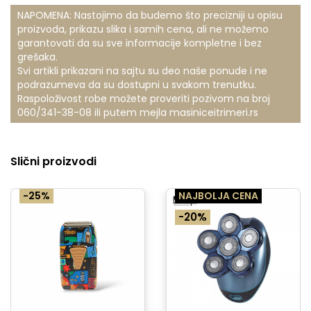
NAPOMENA: Nastojimo da budemo što precizniji u opisu
proizvoda, prikazu slika i samih cena, ali ne možemo
garantovati da su sve informacije kompletne i bez
grešaka.
Svi artikli prikazani na sajtu su deo naše ponude i ne
podrazumeva da su dostupni u svakom trenutku.
Raspoloživost robe možete proveriti pozivom na broj
060/341-38-08
ili putem mejla
masiniceitrimeri.rs
Slični proizvodi
-25%
NAJBOLJA CENA
-20%