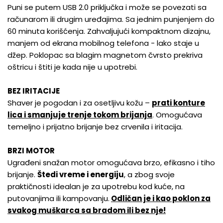
Puni se putem USB 2.0 priključka i može se povezati sa
računarom ili drugim uređajima. Sa jednim punjenjem do
60 minuta korišćenja. Zahvaljujući kompaktnom dizajnu,
manjem od ekrana mobilnog telefona - lako staje u
džep. Poklopac sa blagim magnetom čvrsto prekriva
oštricu i štiti je kada nije u upotrebi.
BEZ IRITACIJE
Shaver je pogodan i za osetljivu kožu –
prati konture
lica i smanjuje trenje tokom brijanja
. Omogućava
temeljno i prijatno brijanje bez crvenila i iritacija.
BRZI MOTOR
Ugrađeni snažan motor omogućava brzo, efikasno i tiho
brijanje.
Štedi vreme i energiju
, a zbog svoje
praktičnosti idealan je za upotrebu kod kuće, na
putovanjima ili kampovanju.
Odličan je i kao poklon za
svakog muškarca sa bradom ili bez nje!