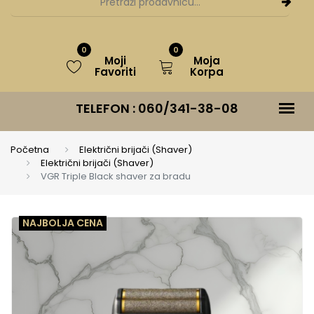
0
0
Moji
Moja
Favoriti
Korpa
TELEFON :
060/341-38-08
Početna
Električni brijači (Shaver)
Električni brijači (Shaver)
VGR Triple Black shaver za bradu
NAJBOLJA CENA
NAJBOLJA CENA
NAJBOLJA CENA
NAJBOLJA CENA
NAJBOLJA CENA
NAJBOLJA CENA