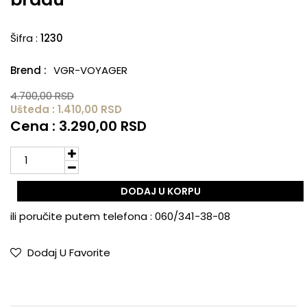
Šifra :
1230
Brend :
VGR-VOYAGER
4.700,00 RSD
Ušteda : 1.410,00 RSD
Cena : 3.290,00 RSD
DODAJ U KORPU
ili poručite putem telefona :
060/341-38-08
Dodaj U Favorite