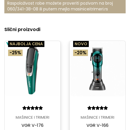
Raspoloživost robe možete proveriti pozivom na broj
060/341-38-08
ili putem mejla
masiniceitrimeri.rs
Slični proizvodi
NAJBOLJA CENA
NOVO
-25%
-20%
MAŠINICE I TRIMERI
MAŠINICE I TRIMERI
VGR V-176
VGR V-166