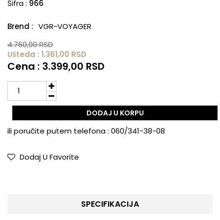
Šifra :
966
Brend :
VGR-VOYAGER
4.760,00 RSD
Ušteda : 1.361,00 RSD
Cena : 3.399,00 RSD
DODAJ U KORPU
ili poručite putem telefona :
060/341-38-08
Dodaj U Favorite
SPECIFIKACIJA