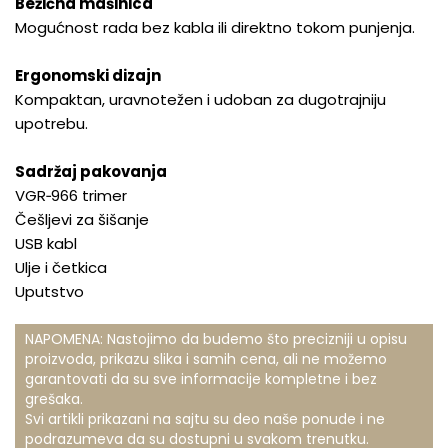
Bežična mašinica
Mogućnost rada bez kabla ili direktno tokom punjenja.
Ergonomski dizajn
Kompaktan, uravnotežen i udoban za dugotrajniju
upotrebu.
Sadržaj pakovanja
VGR‑966 trimer
Češljevi za šišanje
USB kabl
Ulje i četkica
Uputstvo
NAPOMENA: Nastojimo da budemo što precizniji u opisu
proizvoda, prikazu slika i samih cena, ali ne možemo
garantovati da su sve informacije kompletne i bez
grešaka.
Svi artikli prikazani na sajtu su deo naše ponude i ne
podrazumeva da su dostupni u svakom trenutku.