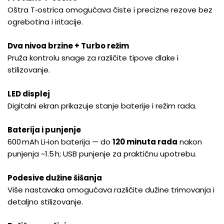
Oštra T‑ostrica omogućava čiste i precizne rezove bez
ogrebotina i iritacije.
Dva nivoa brzine + Turbo režim
Pruža kontrolu snage za različite tipove dlake i
stilizovanje.
LED displej
Digitalni ekran prikazuje stanje baterije i režim rada.
Baterija i punjenje
600 mAh Li‑ion baterija — do
120 minuta rada
nakon
punjenja ~1.5 h; USB punjenje za praktičnu upotrebu.
Podesive dužine šišanja
Više nastavaka omogućava različite dužine trimovanja i
detaljno stilizovanje.