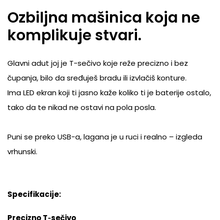
Ozbiljna mašinica koja ne
komplikuje stvari.
Glavni adut joj je T-sečivo koje reže precizno i bez
čupanja, bilo da sređuješ bradu ili izvlačiš konture.
Ima LED ekran koji ti jasno kaže koliko ti je baterije ostalo,
tako da te nikad ne ostavi na pola posla.
Puni se preko USB-a, lagana je u ruci i realno – izgleda
vrhunski.
Specifikacije:
Precizno T‑sečivo