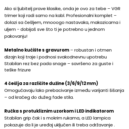
Ako si ljubitelj prave klasike, onda je ovo za tebe – VGR
trimer koji radi samo na kabl. Profesionalni komplet –
dolazi sa češljem, mnooogo nastavaka,
makazicama i
uljem - dobijaš sve što ti je potrebno u jednom
pakovanju!
Metalno kućište s gravurom
– robustan i otmen
dizajn koji traje i podnosi svakodnevnu upotrebu
Stabilan rez bez pada snage – savršeno za guste i
teške frizure
4 češlja za različite dužine (3/6/9/12 mm)
Omogućavaju lako prebacivanje između varijanti šišanja
– od kraćeg do dužeg fade stila
.
Ručka s protukliznim uzorkom i LED indikatorom
Stabilan grip čak i s mokrim rukama, a LED lampica
pokazuje da li je uređaj uključen ili treba održavanje
.