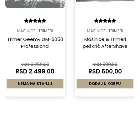
MAŠINICE I TRIMERI
MAŠINICE I TRIMERI
Trimer Geemy GM-6050
Mašinice & Trimeri
Professional
peškirić AfterShave
RSD 3.250,00
RSD 800,00
RSD 2.499,00
RSD 600,00
NEMA NA STANJU
DODAJ U KORPU