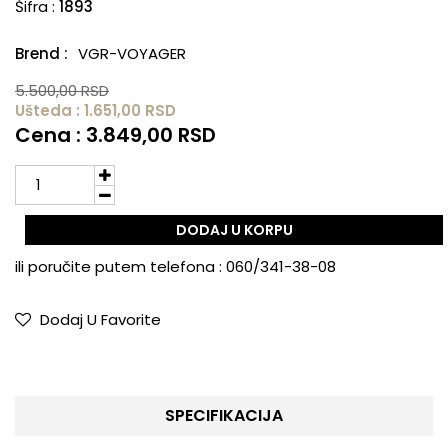
Šifra :
1893
Brend :
VGR-VOYAGER
5.500,00 RSD
Ušteda : 1.651,00 RSD
Cena : 3.849,00 RSD
DODAJ U KORPU
ili poručite putem telefona :
060/341-38-08
Dodaj U Favorite
SPECIFIKACIJA