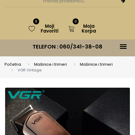
0
0
Moji
Moja
Favoriti
Korpa
TELEFON :
060/341-38-08
Početna
Mašinice i trimeri
Mašinice i trimeri
VGR Vintage