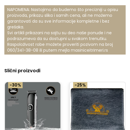
NAPOMENA: Nastojimo da budemo što precizniji u opisu
proizvoda, prikazu slika i samih cena, ali ne možemo
garantovati da su sve informacije kompletne i bez
grešaka.
Svi artikli prikazani na sajtu su deo naše ponude i ne
podrazumeva da su dostupni u svakom trenutku.
Raspoloživost robe možete proveriti pozivom na broj
060/341-38-08
ili putem mejla
masiniceitrimeri.rs
Slični proizvodi
-30%
-25%