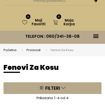
0
0
Moji
Moja
Favoriti
Korpa
TELEFON :
060/341-38-08
Početna
Proizvodi
Fenovi Za Kosu
Fenovi Za Kosu
FILTERI
Prikazano 1-4 od 4