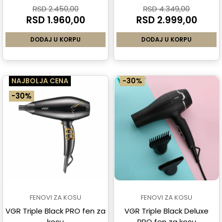
RSD 2.450,00
RSD 4.349,00
RSD 1.960,00
RSD 2.999,00
DODAJ U KORPU
DODAJ U KORPU
NAJBOLJA CENA
-30%
-30%
FENOVI ZA KOSU
FENOVI ZA KOSU
VGR Triple Black PRO fen za
VGR Triple Black Deluxe
kosu
PRO fen za kosu