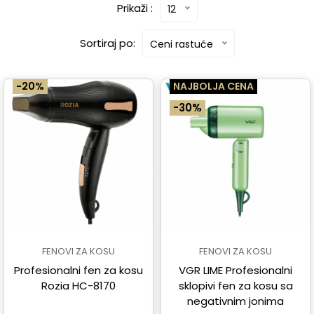
Prikaži :
12
Sortiraj po:
Ceni rastuće
-20%
NAJBOLJA CENA
-30%
FENOVI ZA KOSU
FENOVI ZA KOSU
Profesionalni fen za kosu
VGR LIME Profesionalni
Rozia HC-8170
sklopivi fen za kosu sa
negativnim jonima