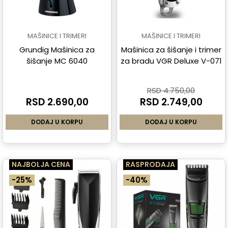
MAŠINICE I TRIMERI
MAŠINICE I TRIMERI
Grundig Mašinica za
Mašinica za šišanje i trimer
šišanje MC 6040
za bradu VGR Deluxe V-071
RSD 4.750,00
RSD 2.690,00
RSD 2.749,00
DODAJ U KORPU
DODAJ U KORPU
NAJBOLJA CENA
RASPRODAJA
-25%
-40%