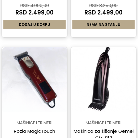
RSD 4.000,00
RSD 3.250,00
RSD 2.499,00
RSD 2.499,00
DODAJ U KORPU
NEMA NA STANJU
MAŠINICE I TRIMERI
MAŠINICE I TRIMERI
Rozia MagicTouch
Mašinica za šišanje Gemei
GM-813