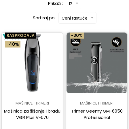
Prikaži :
12
Sortiraj po:
Ceni rastuće
RASPRODAJA
-30%
-40%
MAŠINICE I TRIMERI
MAŠINICE I TRIMERI
Mašinica za šišanje i bradu
Trimer Geemy GM-6050
VGR Plus V-070
Professional