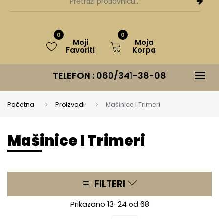
0
0
Moji
Moja
Favoriti
Korpa
TELEFON :
060/341-38-08
Početna
Proizvodi
Mašinice I Trimeri
Mašinice I Trimeri
FILTERI
Prikazano 13-24 od 68