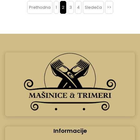
Prethodna
1
2
3
4
Sledeća
>>
Informacije