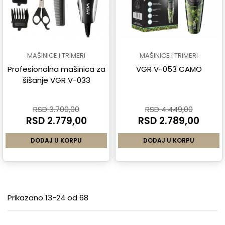
MAŠINICE I TRIMERI
MAŠINICE I TRIMERI
Profesionalna mašinica za
VGR V-053 CAMO
šišanje VGR V-033
RSD 3.700,00
RSD 4.449,00
RSD 2.779,00
RSD 2.789,00
DODAJ U KORPU
DODAJ U KORPU
Prikazano 13-24 od 68