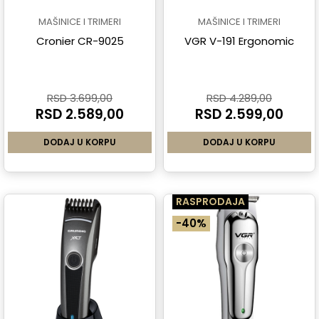
MAŠINICE I TRIMERI
MAŠINICE I TRIMERI
Cronier CR-9025
VGR V-191 Ergonomic
RSD 3.699,00
RSD 4.289,00
RSD 2.589,00
RSD 2.599,00
DODAJ U KORPU
DODAJ U KORPU
RASPRODAJA
-40%