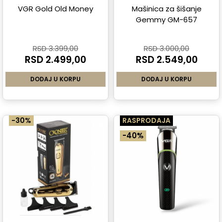
VGR Gold Old Money
Mašinica za šišanje
Gemmy GM-657
RSD 3.399,00
RSD 3.000,00
RSD 2.499,00
RSD 2.549,00
DODAJ U KORPU
DODAJ U KORPU
-30%
RASPRODAJA
-40%